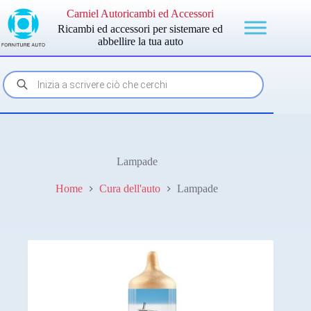
Salta
Carniel Autoricambi ed Accessori
al
Ricambi ed accessori per sistemare ed
contenuto
abbellire la tua auto
Products
search
Lampade
Home
Cura dell'auto
Lampade