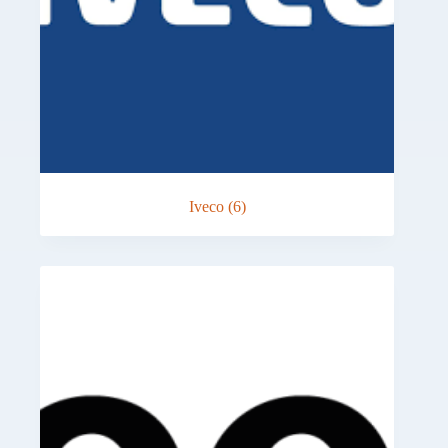
Iveco
(6)