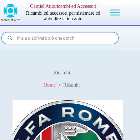
Salta
Carniel Autoricambi ed Accessori
al
Ricambi ed accessori per sistemare ed
contenuto
abbellire la tua auto
Products
search
Ricambi
Home
Ricambi