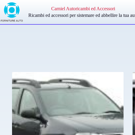
Salta
al
Carniel Autoricambi ed Accessori
contenuto
Ricambi ed accessori per sistemare ed abbellire la tua au