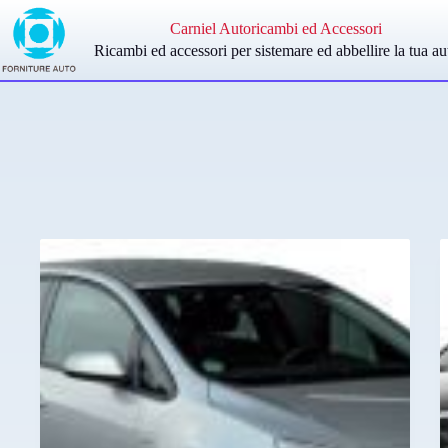
Salta
al
Carniel Autoricambi ed Accessori
contenuto
Ricambi ed accessori per sistemare ed abbellire la tua au