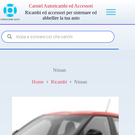
Salta
Carniel Autoricambi ed Accessori
al
Ricambi ed accessori per sistemare ed
contenuto
abbellire la tua auto
Products
search
Nissan
Home
Ricambi
Nissan