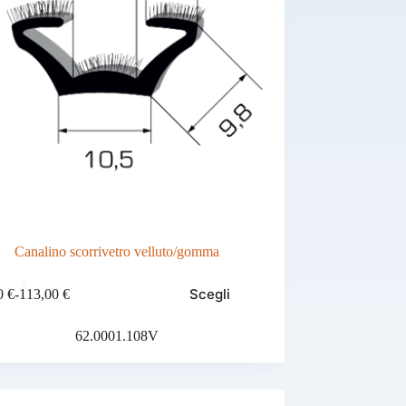
Canalino scorrivetro velluto/gomma
Scegli
0
€
-
113,00
€
Fascia
di
prezzo:
62.0001.108V
da
4,70 €
a
113,00 €