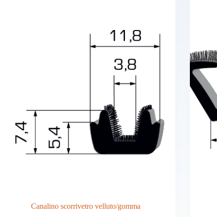
essere
scelte
nella
pagina
del
prodotto
Canalino scorrivetro velluto/gomma