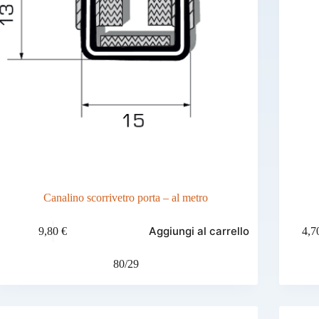
Canalino scorrivetro porta – al metro
Questo
Aggiungi al carrello
9,80
€
4,7
prodotto
ha
più
80/29
varianti.
Le
opzioni
possono