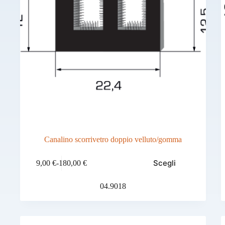
Canalino scorrivetro doppio velluto/gomma
Questo
Scegli
9,00
€
-
180,00
€
prodotto
Fascia
ha
di
più
prezzo:
04.9018
varianti.
da
Le
9,00 €
opzioni
a
possono
180,00 €