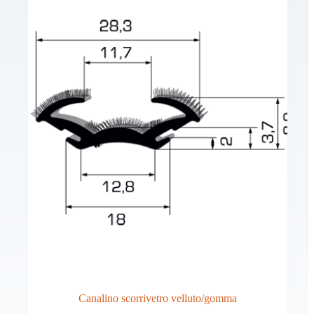
essere
scelte
nella
pagina
del
prodotto
Canalino scorrivetro velluto/gomma