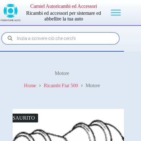
Salta
Carniel Autoricambi ed Accessori
al
Ricambi ed accessori per sistemare ed
contenuto
abbellire la tua auto
Products
search
Motore
Home
Ricambi Fiat 500
Motore
ESAURITO